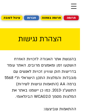
תרומה
תרומה במתנה
חברות
עיגול לטובה
הצהרת נגישות
בהנגשת אתר האגודה לזכויות האזרח
הושקעו זמן ומאמצים מרובים. האתר עומד
בדרישות חוק שוויון זכויות לאנשים עם
מוגבלות והמלצות התקן הישראלי ת"י 5568
ברמה AA (התאמות נגישות לשירות)
התשע"ג-2013. כמו כן יישמנו באתר את
המלצות מסמך WCAG2.0 הבינלאומי.
ההתאמות שביצענו: