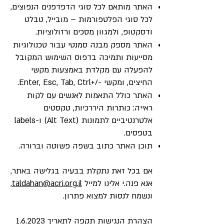
האתר מותאם לכל סוגי הדפדפנים הנפוצים,
לכל סוגי הפלטפורמות – מובייל, טבלט
ודסקטופ, ולמגוון מסכים ורזולוציות.
האתר מספק מבנה סמנטי עבור טכנולוגיות
מסייעות ותמיכה בדפוס השימוש המקובל
להפעלה עם מקלדת באמצעות מקשי
החיצים, ומקשי -/+Enter, Esc, Tab, Ctrl.
האתר כולל התאמות לאנשים עם לקות
ראייה: כותרות היררכיות, טקסטים
אלטרנטיביים לתמונות (Alt Text) ו-labels
בטפסים.
תוכן האתר כתוב בשפה פשוטה וברורה.
אם בכל זאת נתקלת בבעיה בגלישה באתר,
אנא פנה.י אלינו למייל
taldahan@acri.org.il
,
ונשמח לנסות למצוא פתרון.
הצהרת הנגישות תקפה לתאריך 1.6.2023