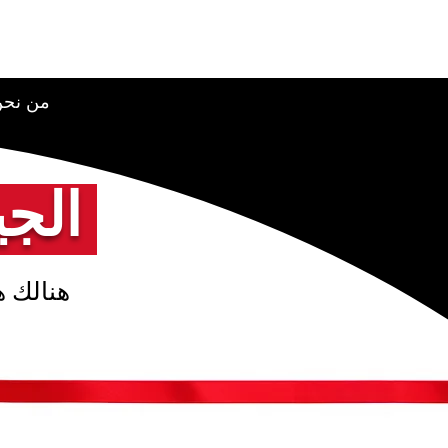
من نح
الجيفت كارد الديمقراطي
هنالك هد