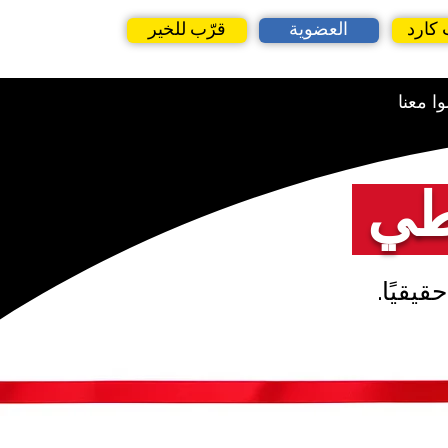
 كارد
العضوية
قرّب للخير
ا معنا
قيقيًا.