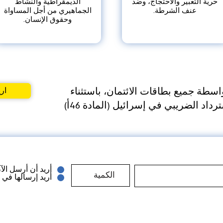
حرية التعبير والاحتجاج، وضد
الديمقراطية والنشاط
عنف الشرطة.
الجماهيري من أجل المساواة
وحقوق الإنسان.
تبرّع عبر تطبيق"Bit" وبواسطة جميع بطاقات الائتمان، باستثناء
اري
رداد الضريبي في إسرائيل (المادة 46أ)
أريد أن أرسل الآ
أريد إرسالها في